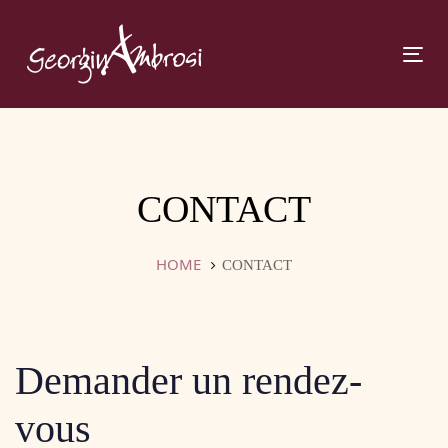
Skip
Skip
links
to
primary
Tog
navigation
navi
Skip
to
content
CONTACT
HOME
CONTACT
Demander un rendez-
vous